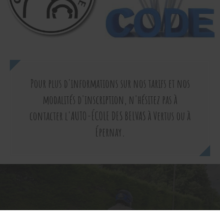
Pour plus d'informations sur nos tarifs et nos
modalités d'inscription, n'hésitez pas à
contacter l'AUTO-ÉCOLE DES BELVAS à Vertus ou à
Épernay.