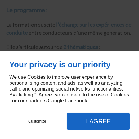
Le programme :
La formation suscite
l'échange sur les expériences de
conduite
entre conducteurs d'une même génération.
Elle s'articule autour de
2 thématiques
:
1. Améliorer la compréhension et la gestion de
Your privacy is our priority
situations de conduite complexes.
We use Cookies to improve user experience by
personalising content and ads, as well as analyzing
2. Rendre les déplacements plus sûrs et plus citoyens
traffic and optimizing social networks functionalities.
par des choix de mobilité responsables.
By clicking "I Agree" you consent to the use of Cookies
from our partners
Google
Facebook
.
A l'issue de la formation, l'auto-école vous
délivre
une attestation de suivi de la formation
I AGREE
Customize
complémentaire post-permis
.