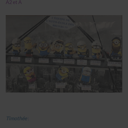
A2 et A
Timothée
: